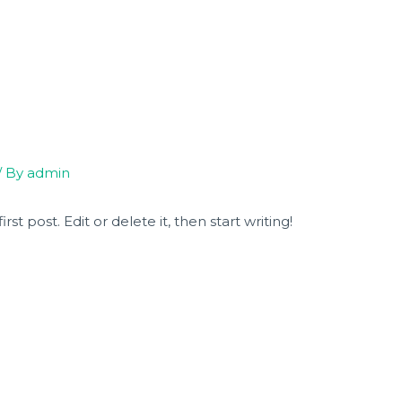
e
Nossos Produtos
Serviços
Contato
Redes s
um representante
/ By
admin
st post. Edit or delete it, then start writing!