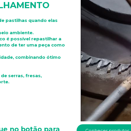
ILHAMENTO
e pastilhas quando elas
meio ambiente.
 é possível repastilhar a
mento de ter uma peça como
idade, combinando ótimo
e serras, fresas,
rte.
que no botão para
Conhecer produtos