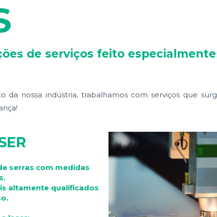
S
e
Nossos Produtos
Serviços
Contato
Redes s
um representante
ções de serviços feito especialment
o da nossa indústria, trabalhamos com serviços que su
ança!
SER
de serras com medidas
s.
s altamente qualificados
o.